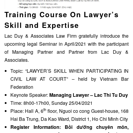
Training Course On Lawyer’s
Skill and Expertise
Lac Duy & Associates Law Firm gratefully introduce the
upcoming legal Seminar in April/2021 with the participant
of Managing Partner and Partner from Lac Duy &
Associates.
Topic: “LAWYER’S SKILL WHEN PARTICIPATING IN
CIVIL LAW AT COURT” – held by Vietnam Bar
Federation
Keynote Speaker:
Managing Lawyer – Lac Thi Tu Duy
Time: 8h00-17h00, Sunday 25/04/2021
th
Place: Hall A, 6
floor, Nguoi co cong Guest-house, 168
Hai Ba Trung, Da Kao Ward, District 1, Ho Chi Minh City
Register Information:
Bồi dưỡng chuyên môn,