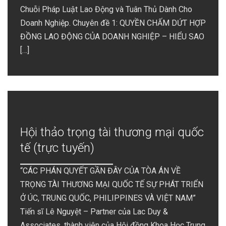
Chuỗi Pháp Luật Lao Động và Tuân Thủ Dành Cho
Doanh Nghiệp. Chuyên đề 1: QUYỀN CHẤM DỨT HỢP
ĐỒNG LAO ĐỘNG CỦA DOANH NGHIỆP – HIỂU SAO
[…]
Hội thảo trọng tài thương mại quốc
tế (trực tuyến)
“CÁC PHÁN QUYẾT GẦN ĐÂY CỦA TÒA ÁN VỀ
TRỌNG TÀI THƯƠNG MẠI QUỐC TẾ SỰ PHÁT TRIỂN
Ở ÚC, TRUNG QUỐC, PHILIPPINES VÀ VIỆT NAM”
Tiến sĩ Lê Nguyệt – Partner của Lac Duy &
Associates, thành viên của Hội đồng Khoa Học Trung