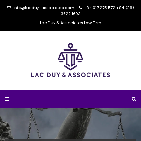
info@lacduy-associates.com
+84 917 275 572
+84 (28)
3622 1603
Lac Duy & Associates Law Firm