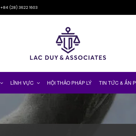
+84 (28) 3622 1603
LĨNH VỰC
HỘI THẢO PHÁP LÝ
TIN TỨC & ẤN 