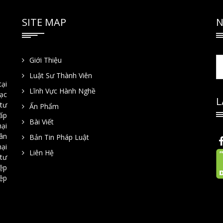
SITE MAP
N
Giới Thiệu
Luật Sư Thành Viên
tại
Lĩnh Vực Hành Nghề
Lạc
L
tư
Ấn Phẩm
hấp
Bài Viết
mại
ân
Bản Tin Pháp Luật
ại
Liên Hệ
 tư
iệp
iệp