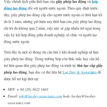
giấy phép lao động
hợp
Việc chênh lệch giữa thời hạn của
và
đồng lao động
đối với người nước ngoài: Theo quy định trước
đây, giấy phép lao động cấp cho người nước ngoài có thời hạn tối
đa là 3 năm, nhưng giờ hiện nay thời hạn của giấy phép lao động
chỉ tối đa không quá 2 năm, việc này sẽ gặp nhiều trở ngại trong
việc ký kết hợp đồng giữa doanh nghiệp, tổ chức và người lao
động nước ngoài.
Trên đây là một số thông tin cần lưu ý khi doanh nghiệp tự làm
giấy phép lao động. Trong trường hợp còn thắc mắc hay cần hỗ
thủ tục cấp giấy
trợ liên quan đến giấy phép lao động và trình tự,
phép lao động
, bạn đọc có thể liên hệ
Lạc Duy & Associates
để
được hỗ trợ kịp thời tại:
SĐT: + 84 (28) 3622 1603
Email:
info@lacduy-associates.com
hoặc lacduy@lacduy-
associates.com