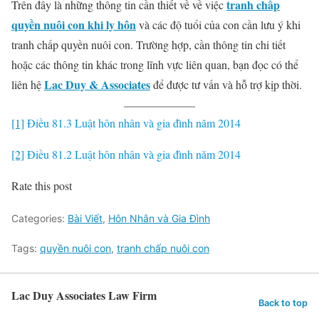
tranh chấp
Trên đây là những thông tin cần thiết về về việc
quyền nuôi con khi ly hôn
và các độ tuổi của con cần lưu ý khi
tranh chấp quyền nuôi con. Trường hợp, cần thông tin chi tiết
hoặc các thông tin khác trong lĩnh vực liên quan, bạn đọc có thể
Lac Duy & Associates
liên hệ
để được tư vấn và hỗ trợ kịp thời.
[1]
Điều 81.3 Luật hôn nhân và gia đình năm 2014
[2]
Điều 81.2 Luật hôn nhân và gia đình năm 2014
Rate this post
Categories:
Bài Viết
,
Hôn Nhân và Gia Đình
Tags:
quyền nuôi con
,
tranh chấp nuôi con
Lac Duy Associates Law Firm
Back to top