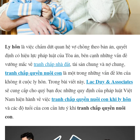
Ly hôn
là việc chấm dứt quan hệ vợ chồng theo bản án, quyết
định có hiệu lực pháp luật của Tòa án, bên cạnh những vấn đề
vướng mắc về
tranh chấp nhà đất
, tài sản chung và nợ chung,
tranh chấp quyền nuôi con
là một trong những vấn đề lớn của
Lac Duy & Associates
không ít cuộc ly hôn. Trong bài viết này,
sẽ cung cấp cho quý bạn đọc những quy định của pháp luật Việt
tranh chấp quyền nuôi con khi ly hôn
Nam hiện hành về việc
tranh chấp quyền nuôi
và các độ tuổi của con cần lưu ý khi
con
.