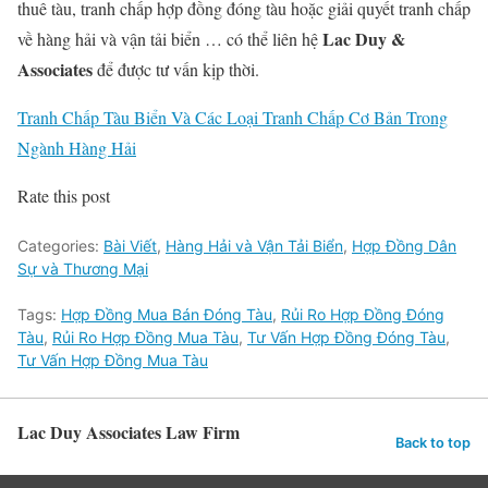
thuê tàu, tranh chấp hợp đồng đóng tàu hoặc giải quyết tranh chấp
Lac Duy &
về hàng hải và vận tải biển … có thể liên hệ
Associates
để được tư vấn kịp thời.
Tranh Chấp Tàu Biển Và Các Loại Tranh Chấp Cơ Bản Trong
Ngành Hàng Hải
Rate this post
Categories:
Bài Viết
,
Hàng Hải và Vận Tải Biển
,
Hợp Đồng Dân
Sự và Thương Mại
Tags:
Hợp Đồng Mua Bán Đóng Tàu
,
Rủi Ro Hợp Đồng Đóng
Tàu
,
Rủi Ro Hợp Đồng Mua Tàu
,
Tư Vấn Hợp Đồng Đóng Tàu
,
Tư Vấn Hợp Đồng Mua Tàu
Lac Duy Associates Law Firm
Back to top