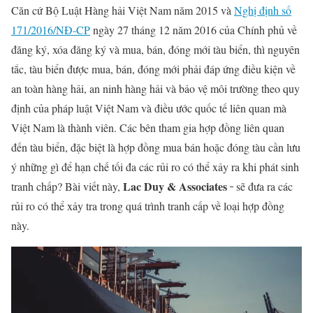
Căn cứ Bộ Luật Hàng hải Việt Nam năm 2015 và
Nghị định số
171/2016/NĐ-CP
ngày 27 tháng 12 năm 2016 của Chính phủ về
đăng ký, xóa đăng ký và mua, bán, đóng mới tàu biển, thì nguyên
tắc, tàu biển được mua, bán, đóng mới phải đáp ứng điều kiện về
an toàn hàng hải, an ninh hàng hải và bảo vệ môi trường theo quy
định của pháp luật Việt Nam và điều ước quốc tế liên quan mà
Việt Nam là thành viên. Các bên tham gia hợp đồng liên quan
đến tàu biển, đặc biệt là hợp đồng mua bán hoặc đóng tàu cần lưu
ý những gì để hạn chế tối đa các rủi ro có thể xảy ra khi phát sinh
Lac Duy & Associates
tranh chấp? Bài viết này,
sẽ đưa ra các
rủi ro có thể xảy tra trong quá trình tranh cấp về loại hợp đồng
này.