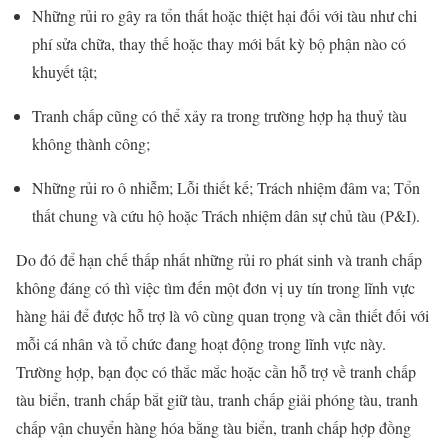
Những rủi ro gây ra tổn thất hoặc thiệt hại đối với tàu như chi
phí sửa chữa, thay thế hoặc thay mới bất kỳ bộ phận nào có
khuyết tật;
Tranh chấp cũng có thể xảy ra trong trường hợp hạ thuỷ tàu
không thành công;
Những rủi ro ô nhiễm; Lỗi thiết kế; Trách nhiệm đâm va; Tổn
thất chung và cứu hộ hoặc Trách nhiệm dân sự chủ tàu (P&I).
Do đó để hạn chế thấp nhất những rủi ro phát sinh và tranh chấp
không đáng có thì việc tìm đến một đơn vị uy tín trong lĩnh vực
hàng hải để được hỗ trợ là vô cùng quan trọng và cần thiết đối với
mỗi cá nhân và tổ chức đang hoạt động trong lĩnh vực này.
Trường hợp, bạn đọc có thắc mắc hoặc cần hỗ trợ về tranh chấp
tàu biển, tranh chấp bắt giữ tàu, tranh chấp giải phóng tàu, tranh
chấp vận chuyển hàng hóa bằng tàu biển, tranh chấp hợp đồng