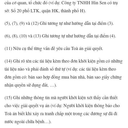
của cơ quan, tổ chức đó (ví dụ: Công ty TNHH Hin Sen có trụ
sở: Số 20 phố LTK, quận HK, thành phố H).
(5), (7), (9) và (12) Ghi tương tự như hướng dẫn tại điểm (3).
(6), (8), (10) và (13) Ghi tương tự như hướng dẫn tại điểm (4).
(11) Nêu cụ thể từng vấn đề yêu cầu Toà án giải quyết.
(14) Ghi rõ tên các tài liệu kèm theo đơn khởi kiện gồm có những
tài liệu nào và phải đánh số thứ tự (ví dụ: các tài liệu kèm theo
đơn gồm có: bản sao hợp đồng mua bán nhà, bản sao giấy chứng
nhận quyền sử dụng đất, …).
(15) Ghi những thông tin mà người khởi kiện xét thấy cần thiết
cho việc giải quyết vụ án (ví dụ: Người khởi kiện thông báo cho
Toà án biết khi xảy ra tranh chấp một trong các đương sự đã đi
nước ngoài chữa bệnh…).