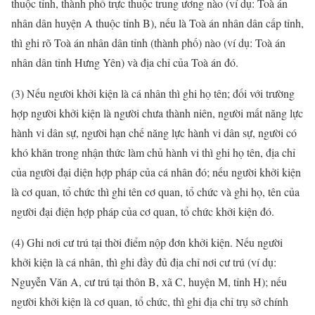
thuộc tỉnh, thành phố trực thuộc trung ương nào (ví dụ: Toà án
nhân dân huyện A thuộc tỉnh B), nếu là Toà án nhân dân cấp tỉnh,
thì ghi rõ Toà án nhân dân tỉnh (thành phố) nào (ví dụ: Toà án
nhân dân tỉnh Hưng Yên) và địa chỉ của Toà án đó.
(3) Nếu người khởi kiện là cá nhân thì ghi họ tên; đối với trường
hợp người khởi kiện là người chưa thành niên, người mất năng lực
hành vi dân sự, người hạn chế năng lực hành vi dân sự, người có
khó khăn trong nhận thức làm chủ hành vi thì ghi họ tên, địa chỉ
của người đại diện hợp pháp của cá nhân đó; nếu người khởi kiện
là cơ quan, tổ chức thì ghi tên cơ quan, tổ chức và ghi họ, tên của
người đại điện hợp pháp của cơ quan, tổ chức khởi kiện đó.
(4) Ghi nơi cư trú tại thời điểm nộp đơn khởi kiện. Nếu người
khởi kiện là cá nhân, thì ghi đầy đủ địa chỉ nơi cư trú (ví dụ:
Nguyễn Văn A, cư trú tại thôn B, xã C, huyện M, tỉnh H); nếu
người khởi kiện là cơ quan, tổ chức, thì ghi địa chỉ trụ sở chính