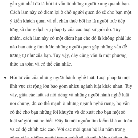
gần gũi nhất đó là hỏi tư vấn từ những người xung quanh bạn.
Cách làm này có điểm lợi ở chỗ người quen đó sẽ cho bạn một
ý kiến khách quan và rất chân thực bởi họ là người trực tiếp
từng sử dụng dịch vụ pháp lý của các luật sư giỏi đó. Tuy
nhiên, cách làm này có một điểm hạn chế đó là không phải lúc
nào bạn cũng tìm được những người quen gặp những vấn đề
tương tự như của bạn. Tuy vậy, đây cũng vẫn là một phương
thức an toàn và có thể cân nhắc.
Hỏi tư vấn của những người hành nghề luật. Luật pháp là một
lĩnh vực rất rộng lớn bao gồm nhiều ngành luật khác nhau. Tuy
vậy, giữa các luật sư nói riêng và những người hành nghề luật
nói chung, dù có thế mạnh ở những ngành nghề riêng, họ vẫn
có thể cho bạn những lời khuyên và đề xuất cho bạn một số
luật sư giỏi mà họ biết. Đây là một nguồn tìm kiếm khá an toàn
và có độ chính xác cao. Với các mối quan hệ lâu năm trong
công việc, những người trong nghề sẽ có một lượng thông tin