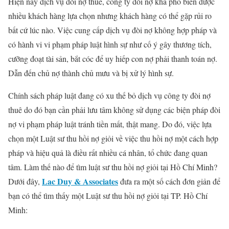
Hiện nay dịch vụ đòi nợ thuê, công ty đòi nợ khá phổ biến được
nhiều khách hàng lựa chọn nhưng khách hàng có thể gặp rủi ro
bất cứ lúc nào. Việc cung cấp dịch vụ đòi nợ không hợp pháp và
có hành vi vi phạm pháp luật hình sự như cố ý gây thương tích,
cưỡng đoạt tài sản, bắt cóc để uy hiếp con nợ phải thanh toán nợ.
Dẫn đến chủ nợ thành chủ mưu và bị xử lý hình sự.
Chính sách pháp luật đang có xu thế bỏ dịch vụ công ty đòi nợ
thuê do đó bạn cần phải lưu tâm không sử dụng các biện pháp đòi
nợ vi phạm pháp luật tránh tiền mất, thật mang. Do đó, việc lựa
chọn một Luật sư thu hồi nợ giỏi về việc thu hồi nợ một cách hợp
pháp và hiệu quả là điều rất nhiều cá nhân, tổ chức đang quan
tâm. Làm thế nào để tìm luật sư thu hồi nợ giỏi tại Hồ Chí Minh?
Lac Duy & Associates
Dưới đây,
đưa ra một số cách đơn giản để
bạn có thể tìm thấy một Luật sư thu hồi nợ giỏi tại TP. Hồ Chí
Minh: