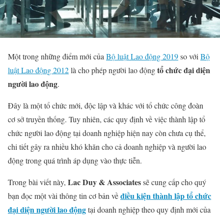
Một trong những điểm mới của
Bộ luật Lao động 2019
so với
Bộ
tổ chức đại diện
luật Lao động 2012
là cho phép người lao động
người lao động
.
Đây là một tổ chức mới, độc lập và khác với tổ chức công đoàn
cơ sở truyền thống. Tuy nhiên, các quy định về việc thành lập tổ
chức người lao động tại doanh nghiệp hiện nay còn chưa cụ thể,
chi tiết gây ra nhiều khó khăn cho cả doanh nghiệp và người lao
động trong quá trình áp dụng vào thực tiễn.
Lac Duy & Associates
Trong bài viết này,
sẽ cung cấp cho quý
điều kiện thành lập tổ chức
bạn đọc một vài thông tin cơ bản về
đại diện người lao động
tại doanh nghiệp theo quy định mới của