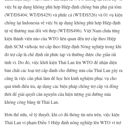
việc bị áp dụng không phù hợp Hiệp định chống bán phá giá tôm
(WT/DS404; WT/DS429) và phile cá (WT/DS526) và 01 vụ kiện
chống lại Indonesia về việc bị áp dụng không phù hợp Hiệp định
tự vệ thương mai đối với thép (WT/DS496). Việt Nam chưa từng
kiện thành viên nào của WTO liên quan đến trợ cấp theo Hiệp
định SCM và/hoặc trợ cấp theo Hiệp định Nông nghiệp trong khi
đó trợ cấp là chế định rất phức tạp và thường được che giấu rất
tinh vi. Do đó, việc khởi kiện Thái Lan lên WTO để nhận diện
bản chất các loại trợ cấp dành cho đường mía của Thái Lan gây ra
cũng là việc cần phải làm để học hỏi kinh nghiệm phục vụ cho
quá trình điều tra, áp dụng các biện pháp chống trợ cấp và đồng
thời để giải quyết căn nguyên của hiện tượng giá đường mía
không công bằng từ Thái Lan.
Hơn thế nữa, về lý thuyết, khi có đủ thông tin nêu trên, việc kiện
Thái Lan vi phạm Điều 3 Hiệp định nông nghiệp lên WTO vì trợ