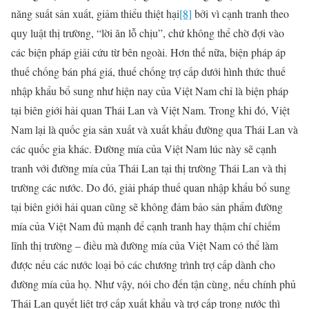
năng suất sản xuất, giảm thiểu thiệt hại
[8]
bởi vì cạnh tranh theo
quy luật thị trường, “lời ăn lỗ chịu”, chứ không thể chờ đợi vào
các biện pháp giải cứu từ bên ngoài. Hơn thế nữa, biện pháp áp
thuế chống bán phá giá, thuế chống trợ cấp dưới hình thức thuế
nhập khẩu bổ sung như hiện nay của Việt Nam chỉ là biện pháp
tại biên giới hải quan Thái Lan và Việt Nam. Trong khi đó, Việt
Nam lại là quốc gia sản xuất và xuất khẩu đường qua Thái Lan và
các quốc gia khác. Đường mía của Việt Nam lúc này sẽ cạnh
tranh với đường mía của Thái Lan tại thị trường Thái Lan và thị
trường các nước. Do đó, giải pháp thuế quan nhập khẩu bổ sung
tại biên giới hải quan cũng sẽ không đảm bảo sản phẩm đường
mía của Việt Nam đủ mạnh để cạnh tranh hay thậm chí chiếm
lĩnh thị trường – điều mà đường mía của Việt Nam có thể làm
được nếu các nước loại bỏ các chương trình trợ cấp dành cho
đường mía của họ. Như vậy, nói cho đến tận cùng, nếu chính phủ
Thái Lan quyết liệt trợ cấp xuất khẩu và trợ cấp trong nước thì