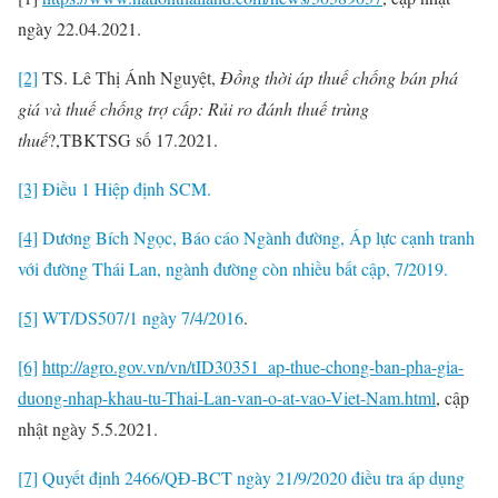
ngày 22.04.2021.
[2]
TS. Lê Thị Ánh Nguyệt,
Đồng thời áp thuế chống bán phá
giá và thuế chống trợ cấp: Rủi ro đánh thuế trùng
thuế
?,TBKTSG số 17.2021.
[3]
Điều 1 Hiệp định SCM.
[4]
Dương Bích Ngọc, Báo cáo Ngành đường, Áp lực cạnh tranh
với đường Thái Lan, ngành đường còn nhiều bất cập, 7/2019.
[5]
WT/DS507/1 ngày 7/4/2016
.
[6]
http://agro.gov.vn/vn/tID30351_ap-thue-chong-ban-pha-gia-
duong-nhap-khau-tu-Thai-Lan-van-o-at-vao-Viet-Nam.html
, cập
nhật ngày 5.5.2021.
[7]
Quyết định 2466/QĐ-BCT ngày 21/9/2020 điều tra áp dụng