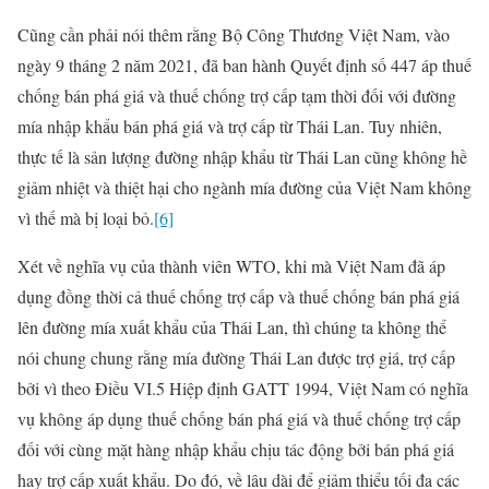
Cũng cần phải nói thêm rằng Bộ Công Thương Việt Nam, vào
ngày 9 tháng 2 năm 2021, đã ban hành Quyết định số 447 áp thuế
chống bán phá giá và thuế chống trợ cấp tạm thời đối với đường
mía nhập khẩu bán phá giá và trợ cấp từ Thái Lan. Tuy nhiên,
thực tế là sản lượng đường nhập khẩu từ Thái Lan cũng không hề
giảm nhiệt và thiệt hại cho ngành mía đường của Việt Nam không
vì thế mà bị loại bỏ.
[6]
Xét về nghĩa vụ của thành viên WTO, khi mà Việt Nam đã áp
dụng đồng thời cả thuế chống trợ cấp và thuế chống bán phá giá
lên đường mía xuất khẩu của Thái Lan, thì chúng ta không thể
nói chung chung rằng mía đường Thái Lan được trợ giá, trợ cấp
bởi vì theo Điều VI.5 Hiệp định GATT 1994, Việt Nam có nghĩa
vụ không áp dụng thuế chống bán phá giá và thuế chống trợ cấp
đối với cùng mặt hàng nhập khẩu chịu tác động bởi bán phá giá
hay trợ cấp xuất khẩu. Do đó, về lâu dài để giảm thiểu tối đa các