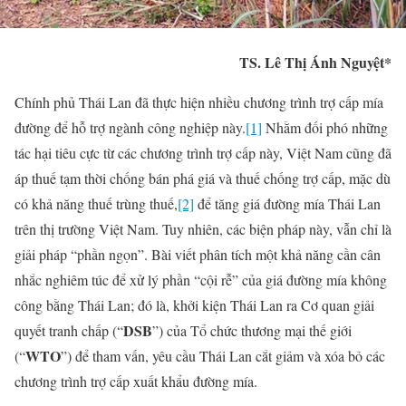
TS. Lê Thị Ánh Nguyệt*
Chính phủ Thái Lan đã thực hiện nhiều chương trình trợ cấp mía
đường để hỗ trợ ngành công nghiệp này.
[1]
Nhằm đối phó những
tác hại tiêu cực từ các chương trình trợ cấp này, Việt Nam cũng đã
áp thuế tạm thời chống bán phá giá và thuế chống trợ cấp, mặc dù
có khả năng thuế trùng thuế,
[2]
để tăng giá đường mía Thái Lan
trên thị trường Việt Nam. Tuy nhiên, các biện pháp này, vẫn chỉ là
giải pháp “phần ngọn”. Bài viết phân tích một khả năng cần cân
nhắc nghiêm túc để xử lý phần “cội rễ” của giá đường mía không
công bằng Thái Lan; đó là, khởi kiện Thái Lan ra Cơ quan giải
DSB
quyết tranh chấp (“
”) của Tổ chức thương mại thế giới
WTO
(“
”) để tham vấn, yêu cầu Thái Lan cắt giảm và xóa bỏ các
chương trình trợ cấp xuất khẩu đường mía.