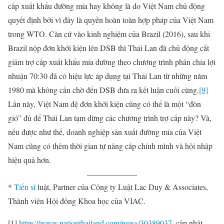
cấp xuất khẩu đường mía hay không là do Việt Nam chủ động
quyết định bởi vì đây là quyền hoàn toàn hợp pháp của Việt Nam
trong WTO. Căn cứ vào kinh nghiệm của Brazil (2016), sau khi
Brazil nộp đơn khởi kiện lên DSB thì Thái Lan đã chủ động cắt
giảm trợ cấp xuất khẩu mía đường theo chương trình phân chia lợi
nhuận 70:30 đã có hiệu lực áp dụng tại Thái Lan từ những năm
1980 mà không cần chờ đến DSB đưa ra kết luận cuối cùng.
[9]
Lần này, Việt Nam đệ đơn khởi kiện cũng có thể là một “đòn
gió” đủ để Thái Lan tạm dừng các chương trình trợ cấp này? Và,
nếu được như thế, doanh nghiệp sản xuất đường mía của Việt
Nam cũng có thêm thời gian tự nâng cấp chính mình và hội nhập
hiệu quả hơn.
*
Tiến sĩ
luật, Partner của Công ty Luật Lac Duy & Associates,
Thành viên Hội đồng Khoa học của VIAC.
[1]
https://www.nationthailand.com/news/30389037
, cập nhật