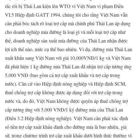
rắc rối bị Thái Lan kiện lên WTO vì Việt Nam vi phạm Điều
VI.5 Hiệp định GATT 1994, chúng tôi cho rằng Việt Nam vẫn
cần phải bóc tách rõ loại trợ cấp mà chính phủ Thái Lan áp dụng
cho doanh nghiệp mía đường là loại gì và mỗi loại trợ cấp như
thế, doanh nghiệp sản xuất mía đường của Thái Lan nhận được
lợi ích thế nào, mức cụ thể bao nhiêu. Ví dụ, đường mía Thái Lan
xuất khẩu sang Việt Nam với giá 10,000VNĐ/1 kg và Việt Nam
đã phát hiện 1 kg đường mía Thái Lan đã nhận trợ cấp tương ứng
5,000 VNĐ (bao gồm cả trợ cấp xuất khẩu và trợ cấp trong
nước). Căn cứ vào Hiệp định nông nghiệp và Hiệp định SCM,
thuế chống trợ cấp không được áp dụng đối với trợ cấp trong
nước và, do đó, Việt Nam không được quyền áp thuế chống trợ
cấp tương ứng với 5,000 VNĐ/1 ký đường mía của Thái Lan
(Điều 3.2 Hiệp định nông nghiệp). Việt Nam cần phải xác định
số tiền trợ cấp xuất khẩu dành cho đường mía là bao nhiêu, giả
sử, trong chương trình trợ cấp xuất khẩu dưới hình thức thưởng vì