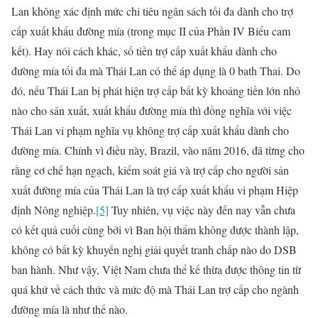
Lan không xác định mức chi tiêu ngân sách tối đa dành cho trợ
cấp xuất khẩu đường mía (trong mục II của Phần IV Biểu cam
kết). Hay nói cách khác, số tiền trợ cấp xuất khẩu dành cho
đường mía tối đa mà Thái Lan có thể áp dụng là 0 bath Thai. Do
đó, nếu Thái Lan bị phát hiện trợ cấp bất kỳ khoảng tiền lớn nhỏ
nào cho sản xuất, xuất khẩu đường mía thì đồng nghĩa với việc
Thái Lan vi phạm nghĩa vụ không trợ cấp xuất khẩu dành cho
đường mía. Chính vì điều này, Brazil, vào năm 2016, đã từng cho
rằng cơ chế hạn ngạch, kiểm soát giá và trợ cấp cho người sản
xuất đường mía của Thái Lan là trợ cấp xuất khẩu vi phạm Hiệp
định Nông nghiệp.
[5]
Tuy nhiên, vụ việc này đến nay vẫn chưa
có kết quả cuối cùng bởi vì Ban hội thẩm không được thành lập,
không có bất kỳ khuyến nghị giải quyết tranh chấp nào do DSB
ban hành. Như vậy, Việt Nam chưa thể kế thừa được thông tin từ
quá khứ về cách thức và mức độ mà Thái Lan trợ cấp cho ngành
đường mía là như thế nào.