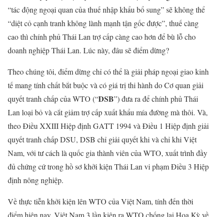
“tác động ngoại quan của thuế nhập khẩu bổ sung” sẽ không thể
“diệt cỏ cạnh tranh không lành mạnh tận gốc được”, thuế càng
cao thì chính phủ Thái Lan trợ cấp càng cao hơn để bù lỗ cho
doanh nghiệp Thái Lan. Lúc này, đâu sẽ điểm dừng?
Theo chúng tôi, điểm dừng chỉ có thể là giải pháp ngoại giao kinh
tế mang tính chất bắt buộc và có giá trị thi hành do Cơ quan giải
DSB
quyết tranh chấp của WTO (“
”) đưa ra để chính phủ Thái
Lan loại bỏ và cắt giảm trợ cấp xuất khẩu mía đường mà thôi. Và,
theo Điều XXIII Hiệp định GATT 1994 và Điều 1 Hiệp định giải
quyết tranh chấp DSU, DSB chỉ giải quyết khi và chỉ khi Việt
Nam, với tư cách là quốc gia thành viên của WTO, xuất trình đầy
đủ chứng cứ trong hồ sơ khởi kiện Thái Lan vi phạm Điều 3 Hiệp
định nông nghiệp.
Về thực tiễn khởi kiện lên WTO của Việt Nam, tính đến thời
điểm hiện nay, Việt Nam 3 lần kiện ra WTO chống lại Hoa Kỳ về