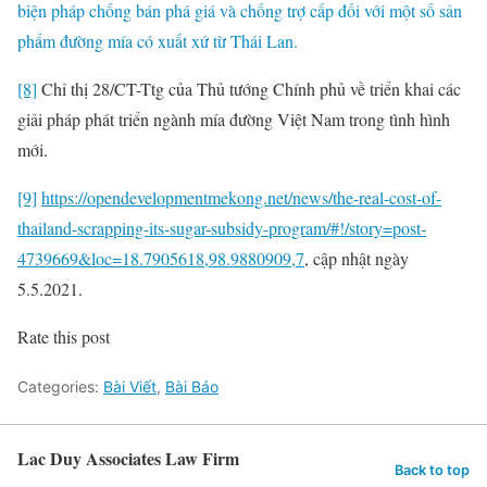
biện pháp chống bán phá giá và chống trợ cấp đối với một số sản
phẩm đường mía có xuất xứ từ Thái Lan.
[8]
Chỉ thị 28/CT-Ttg của Thủ tướng Chính phủ về triển khai các
giải pháp phát triển ngành mía đường Việt Nam trong tình hình
mới.
[9]
https://opendevelopmentmekong.net/news/the-real-cost-of-
thailand-scrapping-its-sugar-subsidy-program/#!/story=post-
4739669&loc=18.7905618,98.9880909,7
, cập nhật ngày
5.5.2021.
Rate this post
Categories:
Bài Viết
,
Bài Báo
Lac Duy Associates Law Firm
Back to top