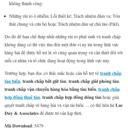
không thành công;
Những rủi ro ô nhiễm; Lỗi thiết kế; Trách nhiệm đâm va; Tổn
thất chung và cứu hộ hoặc Trách nhiệm dân sự chủ tàu (P&I).
Do đó để hạn chế thấp nhất những rủi ro phát sinh và tranh chấp
không đáng có thì việc tìm đến một đơn vị uy tín trong lĩnh vực
hàng hải để được hỗ trợ là vô cùng quan trọng và cần thiết đối với
mỗi cá nhân và tổ chức đang hoạt động trong lĩnh vực này.
tranh chấp
Trường hợp, bạn đọc có thắc mắc hoặc cần hỗ trợ về
tàu biển
tranh chấp bắt giữ tàu
tranh chấp giải phóng tàu
,
,
,
tranh chấp vận chuyển hàng hóa bằng tàu biển
tranh chấp
,
hợp đồng thuê tàu
tranh chấp hợp đồng đóng tàu
,
hoặc giải
Lac
quyết tranh chấp về hàng hải và vận tải biển … có thể liên hệ
Duy & Associates
để được tư vấn kịp thời.
Mã Download
: 5479