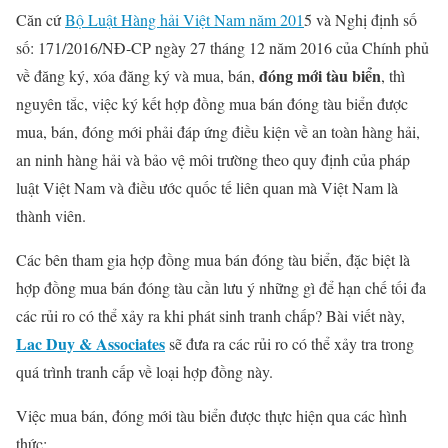
Căn cứ
Bộ Luật Hàng hải Việt Nam năm 201
5 và Nghị định số
số: 171/2016/NĐ-CP ngày 27 tháng 12 năm 2016 của Chính phủ
đóng mới tàu biển
về đăng ký, xóa đăng ký và mua, bán,
, thì
nguyên tắc, việc ký kết hợp đồng mua bán đóng tàu biển được
mua, bán, đóng mới phải đáp ứng điều kiện về an toàn hàng hải,
an ninh hàng hải và bảo vệ môi trường theo quy định của pháp
luật Việt Nam và điều ước quốc tế liên quan mà Việt Nam là
thành viên.
Các bên tham gia hợp đồng mua bán đóng tàu biển, đặc biệt là
hợp đồng mua bán đóng tàu cần lưu ý những gì để hạn chế tối đa
các rủi ro có thể xảy ra khi phát sinh tranh chấp? Bài viết này,
Lac Duy & Associates
sẽ đưa ra các rủi ro có thể xảy tra trong
quá trình tranh cấp về loại hợp đồng này.
Việc mua bán, đóng mới tàu biển được thực hiện qua các hình
thức: