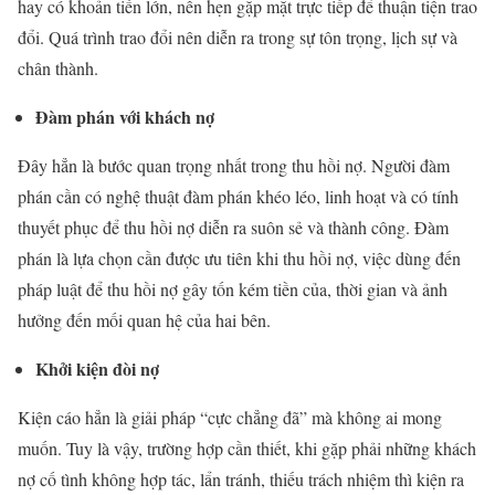
hay có khoản tiền lớn, nên hẹn gặp mặt trực tiếp để thuận tiện trao
đổi. Quá trình trao đổi nên diễn ra trong sự tôn trọng, lịch sự và
chân thành.
Đàm phán với khách nợ
Đây hẳn là bước quan trọng nhất trong thu hồi nợ. Người đàm
phán cần có nghệ thuật đàm phán khéo léo, linh hoạt và có tính
thuyết phục để thu hồi nợ diễn ra suôn sẻ và thành công. Đàm
phán là lựa chọn cần được ưu tiên khi thu hồi nợ, việc dùng đến
pháp luật để thu hồi nợ gây tốn kém tiền của, thời gian và ảnh
hưởng đến mối quan hệ của hai bên.
Khởi kiện đòi nợ
Kiện cáo hẳn là giải pháp “cực chẳng đã” mà không ai mong
muốn. Tuy là vậy, trường hợp cần thiết, khi gặp phải những khách
nợ cố tình không hợp tác, lẩn tránh, thiếu trách nhiệm thì kiện ra