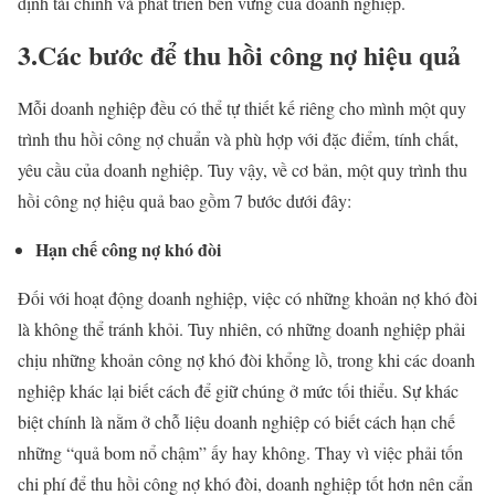
định tài chính và phát triển bền vững của doanh nghiệp.
3.Các bước để thu hồi công nợ hiệu quả
Mỗi doanh nghiệp đều có thể tự thiết kế riêng cho mình một quy
trình thu hồi công nợ chuẩn và phù hợp với đặc điểm, tính chất,
yêu cầu của doanh nghiệp. Tuy vậy, về cơ bản, một quy trình thu
hồi công nợ hiệu quả bao gồm 7 bước dưới đây:
Hạn chế công nợ khó đòi
Đối với hoạt động doanh nghiệp, việc có những khoản nợ khó đòi
là không thể tránh khỏi. Tuy nhiên, có những doanh nghiệp phải
chịu những khoản công nợ khó đòi khổng lồ, trong khi các doanh
nghiệp khác lại biết cách để giữ chúng ở mức tối thiểu. Sự khác
biệt chính là nằm ở chỗ liệu doanh nghiệp có biết cách hạn chế
những “quả bom nổ chậm” ấy hay không. Thay vì việc phải tốn
chi phí để thu hồi công nợ khó đòi, doanh nghiệp tốt hơn nên cẩn