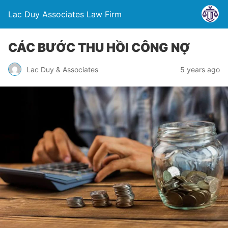
Lac Duy Associates Law Firm
CÁC BƯỚC THU HỒI CÔNG NỢ
Lac Duy & Associates
5 years ago