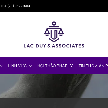
+84 (28) 3622 1603
LĨNH VỰC
HỘI THẢO PHÁP LÝ
TIN TỨC & ẤN 