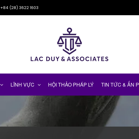
+84 (28) 3622 1603
LĨNH VỰC
HỘI THẢO PHÁP LÝ
TIN TỨC & ẤN 