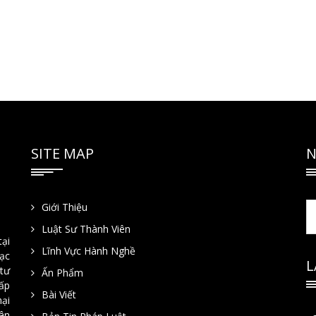
SITE MAP
N
Giới Thiệu
Luật Sư Thành Viên
tại
Lĩnh Vực Hành Nghề
Lạc
L
tư
Ấn Phẩm
hấp
Bài Viết
mại
ân