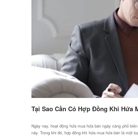
Tại Sao Cần Có Hợp Đồng Khi Hứa 
Ngày nay, hoạt động hứa mua hứa bán ngày càng phổ biến 
này. Trong khi đó, hợp đồng khi hứa mua hứa bán là một lo