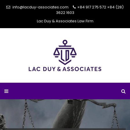
info@lacduy-associates.com
+84 917 275 572
+84 (28)
3622 1603
Lac Duy & Associates Law Firm