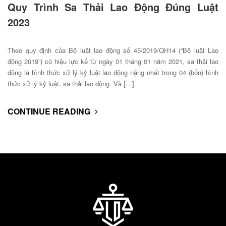
Quy Trình Sa Thải Lao Động Đúng Luật
2023
Theo quy định của Bộ luật lao động số 45/2019/QH14 (“Bộ luật Lao
động 2019”) có hiệu lực kể từ ngày 01 tháng 01 năm 2021, sa thải lao
động là hình thức xử lý kỷ luật lao động nặng nhất trong 04 (bốn) hình
thức xử lý kỷ luật, sa thải lao động. Và […]
CONTINUE READING