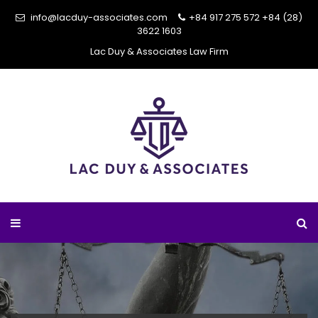
info@lacduy-associates.com
+84 917 275 572
+84 (28)
3622 1603
Lac Duy & Associates Law Firm