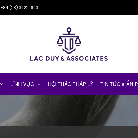
+84 (28) 3622 1603
LĨNH VỰC
HỘI THẢO PHÁP LÝ
TIN TỨC & ẤN 