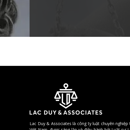
Lac Duy & Associates là công ty luật chuyên nghiệp 
Việt Nam, được sáng lập và điều hành bởi Luật sư 