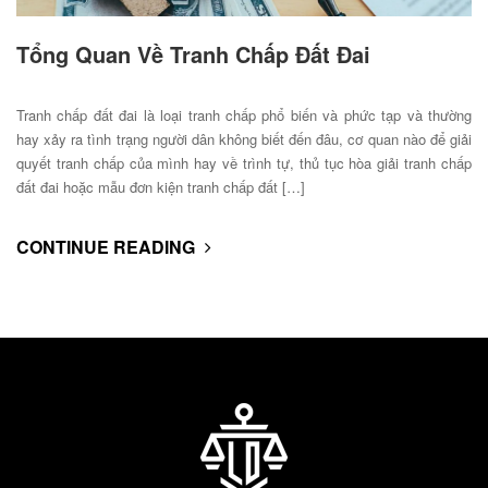
Tổng Quan Về Tranh Chấp Đất Đai
Tranh chấp đất đai là loại tranh chấp phổ biến và phức tạp và thường
hay xảy ra tình trạng người dân không biết đến đâu, cơ quan nào để giải
quyết tranh chấp của mình hay về trình tự, thủ tục hòa giải tranh chấp
đất đai hoặc mẫu đơn kiện tranh chấp đất […]
CONTINUE READING