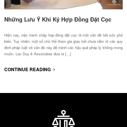
Những Lưu Ý Khi Ký Hợp Đồng Đặt Cọc
Hiện nay, việc tranh chấp hợp đồng đặt cọc là một vấn đề hết sức phổ
biến. Tuy nhiên, một số chủ thể tham gia giao kết chưa nắm rõ các quy
định pháp luật về vấn đề này để tránh các hậu quả pháp lý không mong
muốn. Lac Duy & Associates đưa ra […]
CONTINUE READING