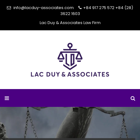
info@lacduy-associates.com
+84 917 275 572
+84 (28)
3622 1603
Lac Duy & Associates Law Firm