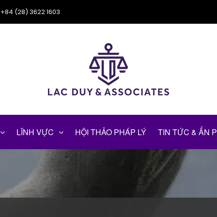
+84 (28) 3622 1603
LĨNH VỰC
HỘI THẢO PHÁP LÝ
TIN TỨC & ẤN 