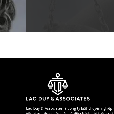
Lac Duy & Associates là công ty luật chuyên nghiệp 
Việt Nam, được sáng lập và điều hành bởi Luật sư 