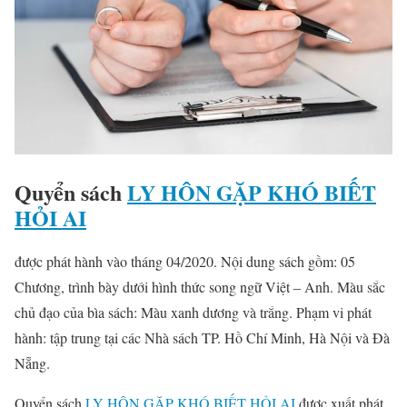
Quyển sách
LY HÔN GẶP KHÓ BIẾT
HỎI AI
được phát hành vào tháng 04/2020. Nội dung sách gồm: 05
Chương, trình bày dưới hình thức song ngữ Việt – Anh. Màu sắc
chủ đạo của bìa sách: Màu xanh dương và trắng. Phạm vi phát
hành: tập trung tại các Nhà sách TP. Hồ Chí Minh, Hà Nội và Đà
Nẵng.
Quyển sách
LY HÔN GẶP KHÓ BIẾT HỎI AI
được xuất phát