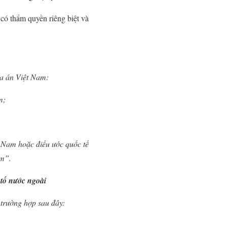
ó thẩm quyền riêng biệt và
òa án Việt Nam:
m;
t Nam hoặc điều ước quốc tế
am”.
 tố nước ngoài
 trường hợp sau đây: