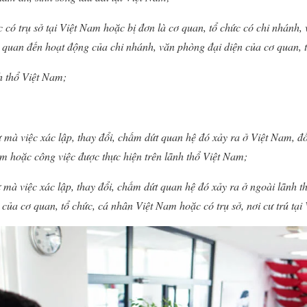
c có trụ sở tại Việt Nam hoặc bị đơn là cơ quan, tổ chức có chi nhánh, 
n quan đến hoạt động của chi nhánh, văn phòng đại diện của cơ quan, 
nh thổ Việt Nam;
ự mà việc xác lập, thay đổi, chấm dứt quan hệ đó xảy ra ở Việt Nam, đ
Nam hoặc công việc được thực hiện trên lãnh thổ Việt Nam;
ự mà việc xác lập, thay đổi, chấm dứt quan hệ đó xảy ra ở ngoài lãnh 
của cơ quan, tổ chức, cá nhân Việt Nam hoặc có trụ sở, nơi cư trú tại