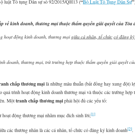
“
”
Bộ luật Tố tụng Dân sự số 92/2015/QH13 (
Bộ Luật Tố Tụng Dân Sự
p về kinh doanh, thương mại thuộc thẩm quyền giải quyết của Tòa 
ong hoạt động kinh doanh, thương mại
giữa cá nhân, tổ chức
có đăng ký
inh doanh, thương mại, trừ trường hợp thuộc thẩm quyền giải quyết củ
ranh chấp thương mại
là những mâu thuẫn (bất đồng hay xung đột) lợ
ào quá trình hoạt động kinh doanh thương mại và thuộc các trường hợp 
tranh chấp thương mại
rên. Một
phải hội đủ các yếu tố:
[1]
ừ hoạt động thương mại nhằm mục đích sinh lời;
[2]
iữa các thương nhân là các cá nhân, tổ chức có đăng ký kinh doanh
.