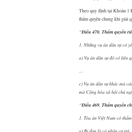
Theo quy định tại Khoản 1 
thẩm quyền chung khi giải q
“
Điều 470. Thẩm quyền riê
1. Những vụ án dân sự có yế
a) Vụ án dân sự đó có liên q
…
c) Vụ án dân sự khác mà các
mà Cộng hòa xã hội chủ ngh
“
Điều 469. Thẩm quyền chu
1. Tòa án Việt Nam có thẩm 
a) Bị đơn là cá nhân cư trú,