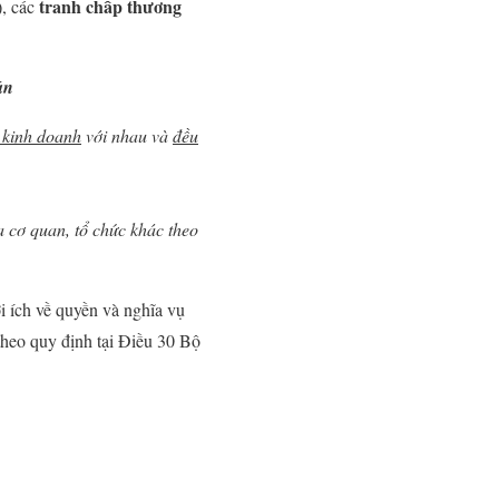
tranh chấp thương
), các
án
 kinh doanh
với nhau và
đều
a cơ quan, tổ chức khác theo
i ích về quyền và nghĩa vụ
theo quy định tại Điều 30 Bộ