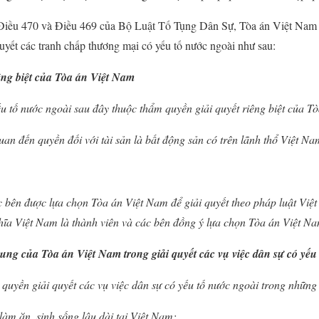
Điều 470 và Điều 469 của Bộ Luật Tố Tụng Dân Sự, Tòa án Việt Nam c
uyết các tranh chấp thương mại có yếu tố nước ngoài như sau:
ng biệt của Tòa án Việt Nam
u tố nước ngoài sau đây thuộc thẩm quyền giải quyết riêng biệt của T
uan đến quyền đối với tài sản là bất động sản có trên lãnh thổ Việt Na
 bên được lựa chọn Tòa án Việt Nam để giải quyết theo pháp luật Việ
ĩa Việt Nam là thành viên và các bên đồng ý lựa chọn Tòa án Việt N
ng của Tòa án Việt Nam trong giải quyết các vụ việc dân sự có yếu
quyền giải quyết các vụ việc dân sự có yếu tố nước ngoài trong những
 làm ăn, sinh sống lâu dài tại Việt Nam;