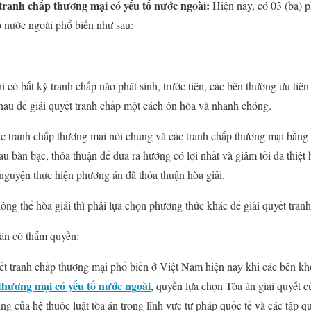
tranh chấp thương mại có yếu tố nước ngoài:
Hiện nay, có 03 (ba) p
ố nước ngoài phổ biến như sau:
 có bất kỳ tranh chấp nào phát sinh, trước tiên, các bên thường ưu tiê
nhau để giải quyết tranh chấp một cách ôn hòa và nhanh chóng.
các tranh chấp thương mại nói chung và các tranh chấp thương mại bằn
au bàn bạc, thỏa thuận để đưa ra hướng có lợi nhất và giảm tối đa thiệt 
 nguyện thực hiện phương án đã thỏa thuận hòa giải.
ng thể hòa giải thì phải lựa chọn phương thức khác để giải quyết tranh
dân có thẩm quyền:
ết tranh chấp thương mại phổ biến ở Việt Nam hiện nay khi các bên kh
thương mại có yếu tố nước ngoài
, quyền lựa chọn Tòa án giải quyết c
g của hệ thuộc luật tòa án trong lĩnh vực tư pháp quốc tế và các tập q