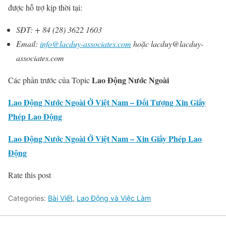
được hỗ trợ kịp thời tại:
SĐT: + 84 (28) 3622 1603
Email:
info@lacduy-associates.com
hoặc lacduy@lacduy-
associates.com
Lao Động Nước Ngoài
Các phần trước của Topic
Lao Động Nước Ngoài Ở Việt Nam – Đối Tượng Xin Giấy
Phép Lao Động
Lao Động Nước Ngoài Ở Việt Nam – Xin Giấy Phép Lao
Động
Rate this post
Categories:
Bài Viết
,
Lao Động và Việc Làm